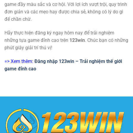
game đầy màu sắc và cơ hội. Với lợi ích vượt trội, quy trình
đơn giản và các mẹo hay được chia sẻ, không có lý do gì
để chần chừ.
Hãy thực hiện đăng ký ngay hôm nay để trải nghiệm
những tựa game đỉnh cao trên
123win
. Chúc bạn có những
phút giây giải trí thú vị!
=> Xem thêm:
Đăng nhập 123win – Trải nghiệm thế giới
game đỉnh cao