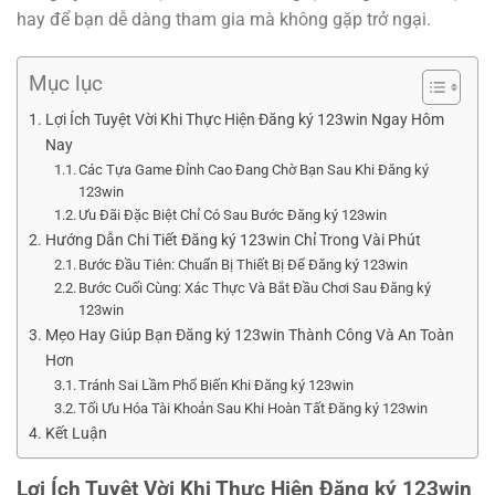
hay để bạn dễ dàng tham gia mà không gặp trở ngại.
Mục lục
Lợi Ích Tuyệt Vời Khi Thực Hiện Đăng ký 123win Ngay Hôm
Nay
Các Tựa Game Đỉnh Cao Đang Chờ Bạn Sau Khi Đăng ký
123win
Ưu Đãi Đặc Biệt Chỉ Có Sau Bước Đăng ký 123win
Hướng Dẫn Chi Tiết Đăng ký 123win Chỉ Trong Vài Phút
Bước Đầu Tiên: Chuẩn Bị Thiết Bị Để Đăng ký 123win
Bước Cuối Cùng: Xác Thực Và Bắt Đầu Chơi Sau Đăng ký
123win
Mẹo Hay Giúp Bạn Đăng ký 123win Thành Công Và An Toàn
Hơn
Tránh Sai Lầm Phổ Biến Khi Đăng ký 123win
Tối Ưu Hóa Tài Khoản Sau Khi Hoàn Tất Đăng ký 123win
Kết Luận
Lợi Ích Tuyệt Vời Khi Thực Hiện Đăng ký 123win