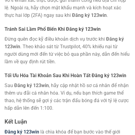
90% email xác thực được gửi thành công nếu địa chỉ hợp
lệ. Ngoài ra, hãy chọn mật khẩu mạnh và kích hoạt xác
thực hai lớp (2FA) ngay sau khi
Đăng ký 123win
.
Tránh Sai Lầm Phổ Biến Khi Đăng ký 123win
Đừng quên đọc kỹ điều khoản dịch vụ trước khi
Đăng ký
123win
. Theo khảo sát từ Trustpilot, 40% khiếu nại từ
người dùng mới đến từ việc bỏ qua phần này, dẫn đến hiểu
lầm về quy định rút tiền.
Tối Ưu Hóa Tài Khoản Sau Khi Hoàn Tất Đăng ký 123win
Sau
Đăng ký 123win
, hãy cập nhật hồ sơ cá nhân để nhận
thêm ưu đãi cá nhân hóa. Ví dụ, nếu bạn thích game thể
thao, hệ thống sẽ gợi ý các trận đấu bóng đá với tỷ lệ cược
hấp dẫn lên đến 1:100.
Kết Luận
Đăng ký 123win
là chìa khóa để bạn bước vào thế giới