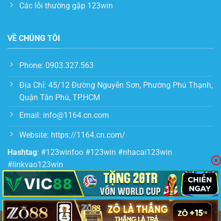
Các lỗi thường gặp 123win
VỀ CHÚNG TÔI
Phone: 0903.327.563
Địa Chỉ: 45/12 Đường Nguyễn Sơn, Phường Phú Thạnh,
Quận Tân Phú, TP.HCM
Email:
info@1164.cn.com
Website: https://1164.cn.com/
Hashtag
: #123winfoo #123win #nhacai123win
#linkvao123win