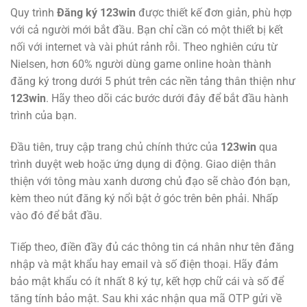
Quy trình
Đăng ký 123win
được thiết kế đơn giản, phù hợp
với cả người mới bắt đầu. Bạn chỉ cần có một thiết bị kết
nối với internet và vài phút rảnh rỗi. Theo nghiên cứu từ
Nielsen, hơn 60% người dùng game online hoàn thành
đăng ký trong dưới 5 phút trên các nền tảng thân thiện như
123win
. Hãy theo dõi các bước dưới đây để bắt đầu hành
trình của bạn.
Đầu tiên, truy cập trang chủ chính thức của
123win
qua
trình duyệt web hoặc ứng dụng di động. Giao diện thân
thiện với tông màu xanh dương chủ đạo sẽ chào đón bạn,
kèm theo nút đăng ký nổi bật ở góc trên bên phải. Nhấp
vào đó để bắt đầu.
Tiếp theo, điền đầy đủ các thông tin cá nhân như tên đăng
nhập và mật khẩu hay email và số điện thoại. Hãy đảm
bảo mật khẩu có ít nhất 8 ký tự, kết hợp chữ cái và số để
tăng tính bảo mật. Sau khi xác nhận qua mã OTP gửi về